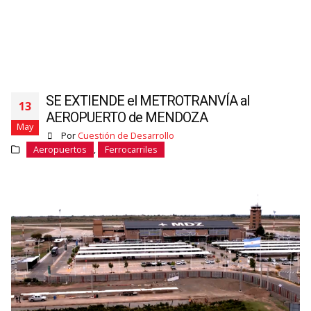
SE EXTIENDE el METROTRANVÍA al
13
AEROPUERTO de MENDOZA
May
Por
Cuestión de Desarrollo
Aeropuertos
,
Ferrocarriles