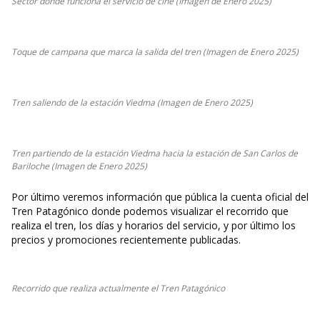
Sector donde funciona el servicio de cine (Imagen de Enero 2025)
Toque de campana que marca la salida del tren (Imagen de Enero 2025)
Tren saliendo de la estación Viedma (Imagen de Enero 2025)
Tren partiendo de la estación Viedma hacia la estación de San Carlos de
Bariloche (Imagen de Enero 2025)
Por último veremos información que pública la cuenta oficial del
Tren Patagónico donde podemos visualizar el recorrido que
realiza el tren, los días y horarios del servicio, y por último los
precios y promociones recientemente publicadas.
Recorrido que realiza actualmente el Tren Patagónico