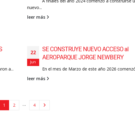
A finales del año 2024 comenzó a construirse 
nuevo...
leer más
S
SE CONSTRUYE NUEVO ACCESO al
22
AEROPARQUE JORGE NEWBERY
Jun
on a...
En el mes de Marzo de este año 2026 comenzó.
leer más
…
1
2
4