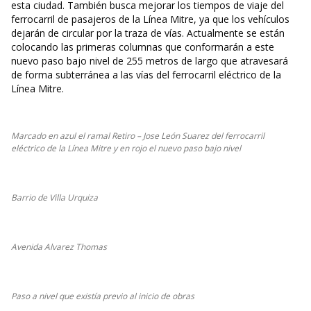
esta ciudad. También busca mejorar los tiempos de viaje del
ferrocarril de pasajeros de la Línea Mitre, ya que los vehículos
dejarán de circular por la traza de vías. Actualmente se están
colocando las primeras columnas que conformarán a este
nuevo paso bajo nivel de 255 metros de largo que atravesará
de forma subterránea a las vías del ferrocarril eléctrico de la
Línea Mitre.
Marcado en azul el ramal Retiro – Jose León Suarez del ferrocarril
eléctrico de la Línea Mitre y en rojo el nuevo paso bajo nivel
Barrio de Villa Urquiza
Avenida Alvarez Thomas
Paso a nivel que existía previo al inicio de obras