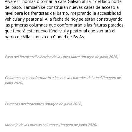
Álvarez Thomas o tomar la calle Galván al salir del lado norte
del paso. También se construirán nuevas calles de acceso a
nivel para los frentistas del barrio, mejorando la accesibilidad
vehicular y peatonal. A la fecha de hoy se están construyendo
las primeras columnas que conformarán a las futuras paredes
que tendrá este nuevo túnel vial y peatonal que sumará el
barrio de Villa Urquiza en Ciudad de Bs As.
Paso del ferrocarril eléctrico de la Línea Mitre (Imagen de Junio 2026)
Columnas que conformarán a las nuevas paredes del túnel (Imagen de
Junio 2026)
Primeras perforaciones (Imagen de Junio 2026)
Montaje de las nuevas columnas (Imagen de Junio 2026)