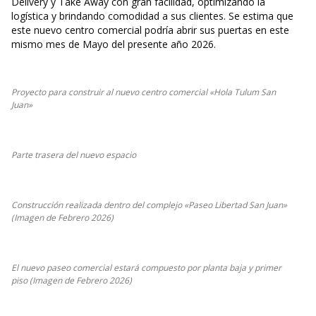
Delivery y Take Away con gran facilidad, optimizando la
logística y brindando comodidad a sus clientes. Se estima que
este nuevo centro comercial podría abrir sus puertas en este
mismo mes de Mayo del presente año 2026.
Proyecto para construir al nuevo centro comercial «Hola Tulum San
Juan»
Parte trasera del nuevo espacio
Construcción realizada dentro del complejo «Paseo Libertad San Juan»
(Imagen de Febrero 2026)
El nuevo paseo comercial estará compuesto por planta baja y primer
piso (Imagen de Febrero 2026)