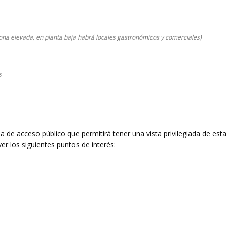
ona elevada, en planta baja habrá locales gastronómicos y comerciales)
s
de acceso público que permitirá tener una vista privilegiada de est
er los siguientes puntos de interés: