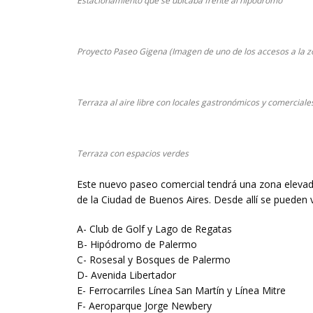
Estacionamiento que se ubicaba frente al hipódromo
Proyecto Paseo Gigena (Imagen de uno de los accesos a la z
Terraza al aire libre con locales gastronómicos y comerciale
Terraza con espacios verdes
Este nuevo paseo comercial tendrá una zona elevada 
de la Ciudad de Buenos Aires. Desde allí se pueden v
A- Club de Golf y Lago de Regatas
B- Hipódromo de Palermo
C- Rosesal y Bosques de Palermo
D- Avenida Libertador
E- Ferrocarriles Línea San Martín y Línea Mitre
F- Aeroparque Jorge Newbery