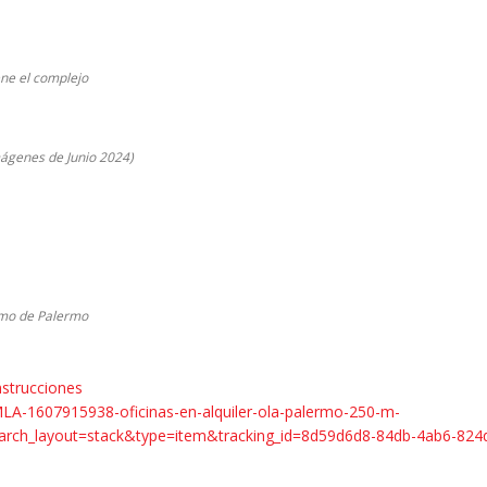
ene el complejo
Imágenes de Junio 2024)
romo de Palermo
strucciones
MLA-1607915938-oficinas-en-alquiler-ola-palermo-250-m-
earch_layout=stack&type=item&tracking_id=8d59d6d8-84db-4ab6-824