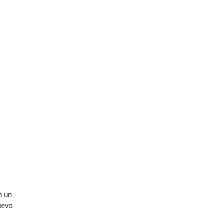
n un
uevo