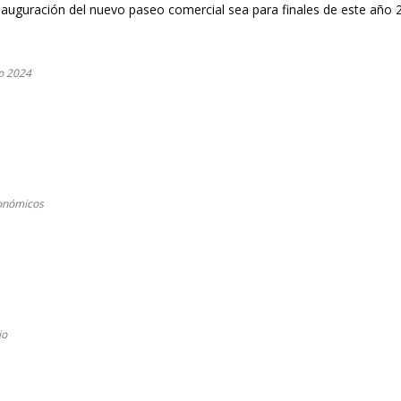
nauguración del nuevo paseo comercial sea para finales de este año 
ño 2024
ronómicos
jo