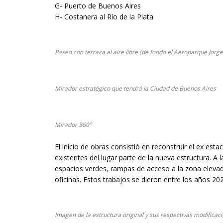
G- Puerto de Buenos Aires
H- Costanera al Río de la Plata
Paseo con terraza al aire libre (de fondo el Aeroparque Jor
Mirador estratégico que tendrá la Ciudad de Buenos Aires
Mirador 360°
El inicio de obras consistió en reconstruir el ex e
existentes del lugar parte de la nueva estructura. A 
espacios verdes, rampas de acceso a la zona elevad
oficinas. Estos trabajos se dieron entre los años 20
Imagen de la estructura original y sus respectivas modificac