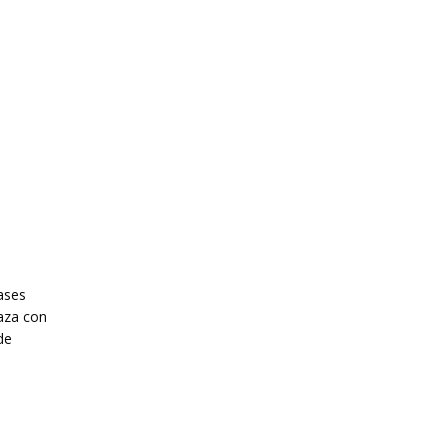
ases
raza con
de