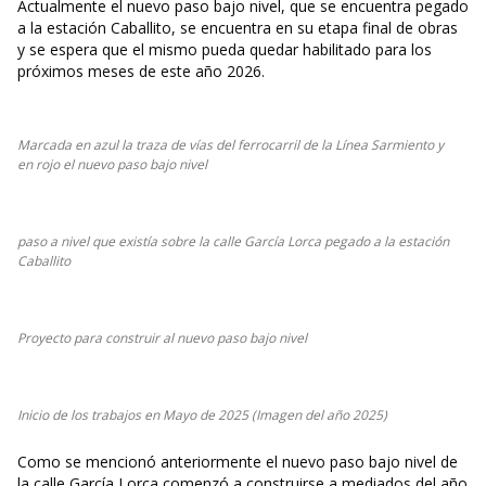
Actualmente el nuevo paso bajo nivel, que se encuentra pegado
a la estación Caballito, se encuentra en su etapa final de obras
y se espera que el mismo pueda quedar habilitado para los
próximos meses de este año 2026.
Marcada en azul la traza de vías del ferrocarril de la Línea Sarmiento y
en rojo el nuevo paso bajo nivel
paso a nivel que existía sobre la calle García Lorca pegado a la estación
Caballito
Proyecto para construir al nuevo paso bajo nivel
Inicio de los trabajos en Mayo de 2025 (Imagen del año 2025)
Como se mencionó anteriormente el nuevo paso bajo nivel de
la calle García Lorca comenzó a construirse a mediados del año