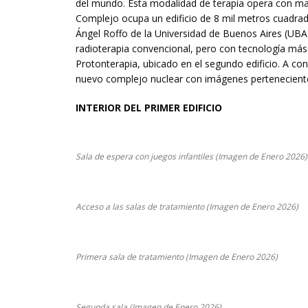
del mundo. Esta modalidad de terapia opera con may
Complejo ocupa un edificio de 8 mil metros cuadrad
Ángel Roffo de la Universidad de Buenos Aires (UBA)
radioterapia convencional, pero con tecnología más so
Protonterapia, ubicado en el segundo edificio. A 
nuevo complejo nuclear con imágenes pertenecient
INTERIOR DEL PRIMER EDIFICIO
Sala de espera con juegos infantiles (Imagen de Enero 2026)
Acceso a las salas de tratamiento (Imagen de Enero 2026)
Primera sala de tratamiento (Imagen de Enero 2026)
Segunda sala (Imagen de Enero 2026)