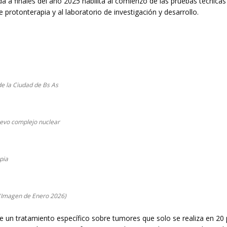
da a finales del año 2025 habilita al comienzo de las pruebas técnica
protonterapia y al laboratorio de investigación y desarrollo.
e la Ciudad de Bs As
uevo complejo nuclear
pia
 (Imagen de Enero 2026)
e un tratamiento específico sobre tumores que solo se realiza en 20 