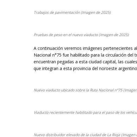
Trabajos de pavimentación (Imagen de 2025)
Pruebas de peso en el nuevo viaducto (Imagen de 2025)
A continuación veremos imágenes pertenecientes al 
Nacional n°75 fue habilitado para la circulación del
encuentran pegadas a esta ciudad capital, las cuales
que integran a esta provincia del noroeste argentino
Nuevo viaducto ubicado sobre la Ruta Nacional n°75 (Image
Viaducto recientemente habilitado para el paso de los vehíc
Nuevo distribuidor elevado de la ciudad de La Rioja (Imagen