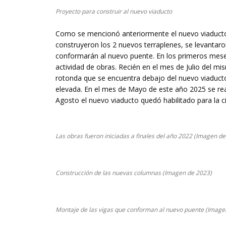
Proyecto para construir al nuevo viaducto
Como se mencionó anteriormente el nuevo viaducto 
construyeron los 2 nuevos terraplenes, se levantar
conformarán al nuevo puente. En los primeros meses
actividad de obras. Recién en el mes de Julio del 
rotonda que se encuentra debajo del nuevo viaducto
elevada. En el mes de Mayo de este año 2025 se rea
Agosto el nuevo viaducto quedó habilitado para la cir
Las obras fueron iniciadas a finales del año 2022 (Imagen d
Construcción de las nuevas columnas (Imagen de 2023)
Montaje de las vigas que conforman al nuevo puente (Image