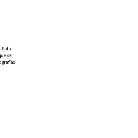
a Ruta
que se
ografías