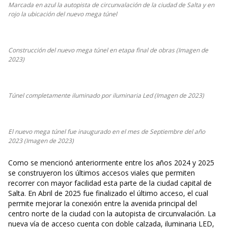
Marcada en azul la autopista de circunvalación de la ciudad de Salta y en
rojo la ubicación del nuevo mega túnel
Construcción del nuevo mega túnel en etapa final de obras (Imagen de
2023)
Túnel completamente iluminado por iluminaria Led (Imagen de 2023)
El nuevo mega túnel fue inaugurado en el mes de Septiembre del año
2023 (Imagen de 2023)
Como se mencionó anteriormente entre los años 2024 y 2025
se construyeron los últimos accesos viales que permiten
recorrer con mayor facilidad esta parte de la ciudad capital de
Salta. En Abril de 2025 fue finalizado el último acceso, el cual
permite mejorar la conexión entre la avenida principal del
centro norte de la ciudad con la autopista de circunvalación. La
nueva vía de acceso cuenta con doble calzada, iluminaria LED,